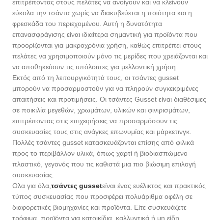
επιτρέποντας στους πελάτες να ανοίγουν και να κλείνουν
εύκολα την τσάντα χωρίς να διακυβεύεται η ποιότητα και η
φρεσκάδα του περιεχομένου. Αυτή η δυνατότητα
επανασφράγισης είναι ιδιαίτερα σημαντική για προϊόντα που
προορίζονται για μακροχρόνια χρήση, καθώς επιτρέπει στους
πελάτες να χρησιμοποιούν μόνο τις μερίδες που χρειάζονται και
να αποθηκεύουν τις υπόλοιπες για μελλοντική χρήση.
Εκτός από τη λειτουργικότητά τους, οι τσάντες gusset
μπορούν να προσαρμοστούν για να πληρούν συγκεκριμένες
απαιτήσεις και προτιμήσεις. Οι τσάντες Gusset είναι διαθέσιμες
σε ποικιλία μεγεθών, χρωμάτων, υλικών και φινιρισμάτων,
επιτρέποντας στις επιχειρήσεις να προσαρμόσουν τις
συσκευασίες τους στις ανάγκες επωνυμίας και μάρκετινγκ.
Πολλές τσάντες gusset κατασκευάζονται επίσης από φιλικά
προς το περιβάλλον υλικά, όπως χαρτί ή βιοδιασπώμενο
πλαστικό, γεγονός που τις καθιστά μια πιο βιώσιμη επιλογή
συσκευασίας.
Ολα για όλα,
τσάντες gusset
είναι ένας ευέλικτος και πρακτικός
τύπος συσκευασίας που προσφέρει πολυάριθμα οφέλη σε
διαφορετικές βιομηχανίες και προϊόντα. Είτε συσκευάζετε
τρόφιμα, προϊόντα για κατοικίδια, καλλυντικά ή μη είδη