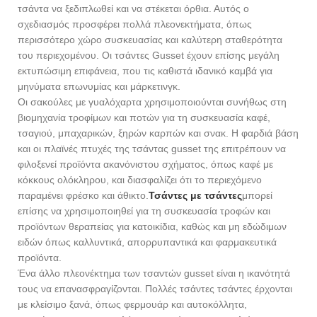
τσάντα να ξεδιπλωθεί και να στέκεται όρθια. Αυτός ο
σχεδιασμός προσφέρει πολλά πλεονεκτήματα, όπως
περισσότερο χώρο συσκευασίας και καλύτερη σταθερότητα
του περιεχομένου. Οι τσάντες Gusset έχουν επίσης μεγάλη
εκτυπώσιμη επιφάνεια, που τις καθιστά ιδανικό καμβά για
μηνύματα επωνυμίας και μάρκετινγκ.
Οι σακούλες με γυαλόχαρτα χρησιμοποιούνται συνήθως στη
βιομηχανία τροφίμων και ποτών για τη συσκευασία καφέ,
τσαγιού, μπαχαρικών, ξηρών καρπών και σνακ. Η φαρδιά βάση
και οι πλαϊνές πτυχές της τσάντας gusset της επιτρέπουν να
φιλοξενεί προϊόντα ακανόνιστου σχήματος, όπως καφέ με
κόκκους ολόκληρου, και διασφαλίζει ότι το περιεχόμενο
παραμένει φρέσκο ​​και άθικτο.
Τσάντες με τσάντες
μπορεί
επίσης να χρησιμοποιηθεί για τη συσκευασία τροφών και
προϊόντων θεραπείας για κατοικίδια, καθώς και μη εδώδιμων
ειδών όπως καλλυντικά, απορρυπαντικά και φαρμακευτικά
προϊόντα.
Ένα άλλο πλεονέκτημα των τσαντών gusset είναι η ικανότητά
τους να επανασφραγίζονται. Πολλές τσάντες τσάντες έρχονται
με κλείσιμο ξανά, όπως φερμουάρ και αυτοκόλλητα,