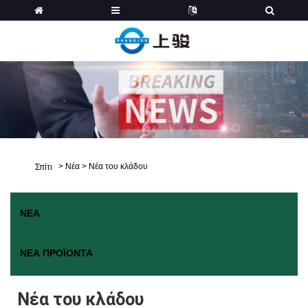
>
Νέα
>
Νέα του κλάδου
Σπίτι
ΝΈΑ
ΝΈΑ ΠΡΟΪΌΝΤΑ
Νέα του κλάδου