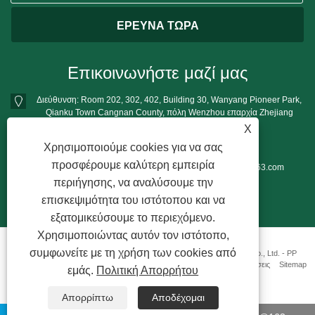
Επικοινωνήστε μαζί μας
Διεύθυνση: Room 202, 302, 402, Building 30, Wanyang Pioneer Park,
Qianku Town Cangnan County, πόλη Wenzhou επαρχία Zhejiang
X
Τηλ:
+86-13396777698
Χρησιμοποιούμε cookies για να σας
Τηλέφωνο:
+86-13396777698
προσφέρουμε καλύτερη εμπειρία
ΗΛΕΚΤΡΟΝΙΚΗ ΔΙΕΥΘΥΝΣΗ:
mushroomgrowbag@163.com
περιήγησης, να αναλύσουμε την
επισκεψιμότητα του ιστότοπου και να
εξατομικεύσουμε το περιεχόμενο.
Χρησιμοποιώντας αυτόν τον ιστότοπο,
συμφωνείτε με τη χρήση των cookies από
Πνευματικά δικαιώματα © 2022 Wenzhou Shangjun Plastic Products Co., Ltd. - PP
Mushroom Grow Bags - Με την επιφύλαξη παντός δικαιώματος.
Συνδέσεις
Sitemap
εμάς.
Πολιτική Απορρήτου
RSS
XML
Απορρίπτω
Αποδέχομαι