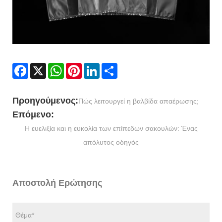
Facebook
X
WhatsApp
Pinterest
LinkedIn
Share
Προηγούμενος:
Πώς λειτουργεί η βαλβίδα απαέρωσης;
Επόμενο:
Η ευελιξία και η ευκολία των επίπεδων σακουλών: Ένας
απόλυτος οδηγός
Αποστολή Ερώτησης