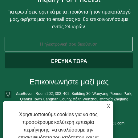
Για ερωτήσεις σχετικά με τα προϊόντα ή τον τιμοκατάλογό
μας, αφήστε μας το email σας και θα επικοινωνήσουμε
εντός 24 ωρών.
Επικοινωνήστε μαζί μας
Διεύθυνση: Room 202, 302, 402, Building 30, Wanyang Pioneer Park,
Qianku Town Cangnan County, πόλη Wenzhou επαρχία Zhejiang
X
Τηλ:
+86-13396777698
Χρησιμοποιούμε cookies για να σας
Τηλέφωνο:
+86-13396777698
προσφέρουμε καλύτερη εμπειρία
ΗΛΕΚΤΡΟΝΙΚΗ ΔΙΕΥΘΥΝΣΗ:
mushroomgrowbag@163.com
περιήγησης, να αναλύσουμε την
επισκεψιμότητα του ιστότοπου και να