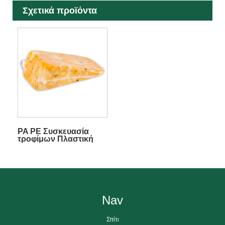
Σχετικά προϊόντα
PA PE Συσκευασία
τροφίμων Πλαστική
θερμοσυστελλόμενη
σακούλα
περιτυλίγματος
Nav
Σπίτι