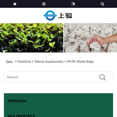
>
Προϊόντα
>
Τσάντα συρρίκνωσης
>
PA PE Shrink Bags
Σπίτι
ΠΡΟΪΌΝΤΑ
ΝΈΑ ΠΡΟΪΌΝΤΑ